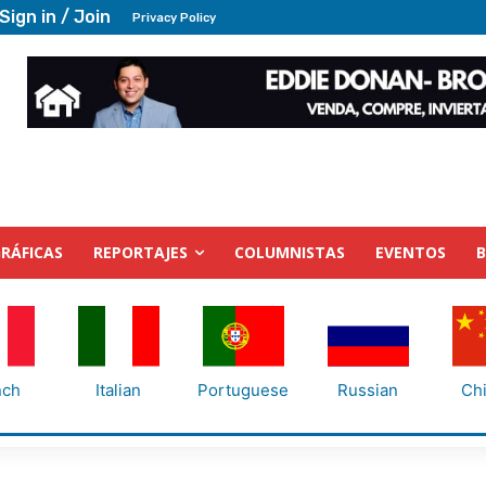
Sign in / Join
Privacy Policy
RÁFICAS
REPORTAJES
COLUMNISTAS
EVENTOS
nch
Italian
Portuguese
Russian
Ch