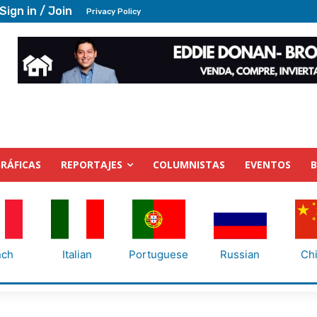
Sign in / Join
Privacy Policy
RÁFICAS
REPORTAJES
COLUMNISTAS
EVENTOS
nch
Italian
Portuguese
Russian
Ch