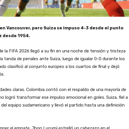
 en Vancouver, pero Suiza se impuso 4-3 desde el punto
ez desde 1954.
e la FIFA 2026 llegó a su fin en una noche de tensión y tristeza
a tanda de penales ante Suiza, luego de igualar 0-0 durante los
do clasificó al conjunto europeo a los cuartos de final y dejó
te.
idades claras. Colombia contó con el respaldo de una mayoría de
no logró transformar ese impulso emocional en goles. Suiza, fiel a
s del equipo sudamericano y llevó el partido hasta una definición
mper el empate. Jhon Lucumí estrelló un cabezazo en el