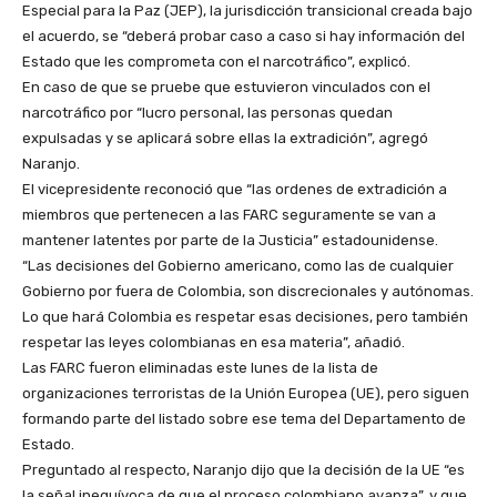
Especial para la Paz (JEP), la jurisdicción transicional creada bajo
el acuerdo, se “deberá probar caso a caso si hay información del
Estado que les comprometa con el narcotráfico”, explicó.
En caso de que se pruebe que estuvieron vinculados con el
narcotráfico por “lucro personal, las personas quedan
expulsadas y se aplicará sobre ellas la extradición”, agregó
Naranjo.
El vicepresidente reconoció que “las ordenes de extradición a
miembros que pertenecen a las FARC seguramente se van a
mantener latentes por parte de la Justicia” estadounidense.
“Las decisiones del Gobierno americano, como las de cualquier
Gobierno por fuera de Colombia, son discrecionales y autónomas.
Lo que hará Colombia es respetar esas decisiones, pero también
respetar las leyes colombianas en esa materia”, añadió.
Las FARC fueron eliminadas este lunes de la lista de
organizaciones terroristas de la Unión Europea (UE), pero siguen
formando parte del listado sobre ese tema del Departamento de
Estado.
Preguntado al respecto, Naranjo dijo que la decisión de la UE “es
la señal inequívoca de que el proceso colombiano avanza”, y que