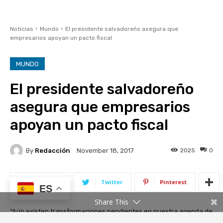
ES
Share This