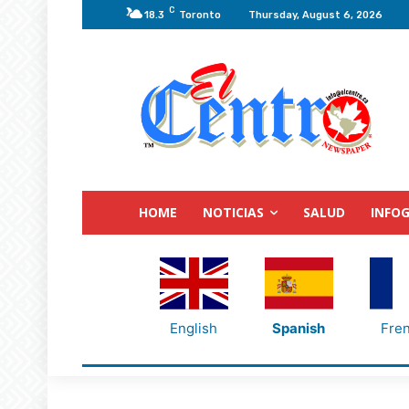
C
18.3
Toronto
Thursday, August 6, 2026
HOME
NOTICIAS
SALUD
INFOG
English
Spanish
Fre