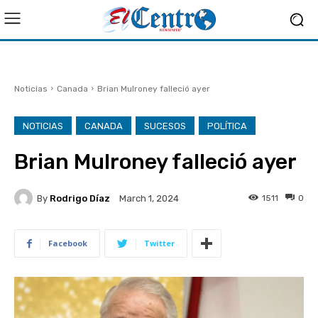
Noticias
Canada
Brian Mulroney falleció ayer
NOTICIAS
CANADA
SUCESOS
POLÍTICA
Brian Mulroney falleció ayer
By
Rodrigo Díaz
1511
0
March 1, 2024
Facebook
Twitter