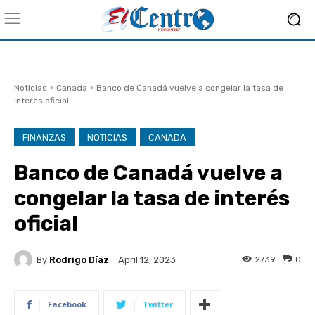
Noticias
Canada
Banco de Canadá vuelve a congelar la tasa de
interés oficial
FINANZAS
NOTICIAS
CANADA
Banco de Canadá vuelve a
congelar la tasa de interés
oficial
By
Rodrigo Díaz
2739
0
April 12, 2023
Facebook
Twitter