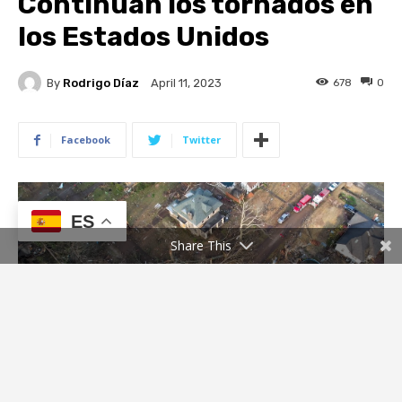
ES
Share This