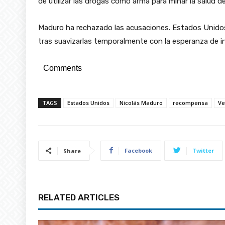
de utilizar las drogas como arma para minar la salud d
Maduro ha rechazado las acusaciones. Estados Unidos
tras suavizarlas temporalmente con la esperanza de inc
Comments
TAGS
Estados Unidos
Nicolás Maduro
recompensa
Ve
Facebook
Twitter
Share
RELATED ARTICLES