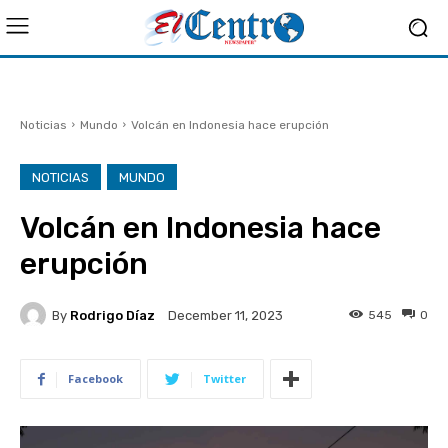
Noticias
Mundo
Volcán en Indonesia hace erupción
NOTICIAS
MUNDO
Volcán en Indonesia hace
erupción
By
Rodrigo Díaz
545
0
December 11, 2023
Facebook
Twitter