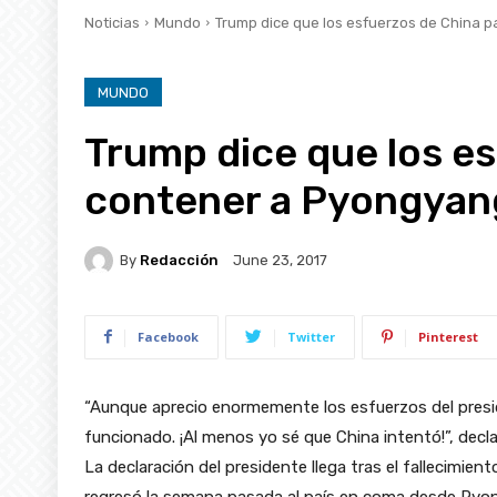
Noticias
Mundo
Trump dice que los esfuerzos de China p
MUNDO
Trump dice que los e
contener a Pyongyan
By
Redacción
June 23, 2017
Facebook
Twitter
Pinterest
“Aunque aprecio enormemente los esfuerzos del presid
funcionado. ¡Al menos yo sé que China intentó!”, decl
La declaración del presidente llega tras el fallecimie
regresó la semana pasada al país en coma desde Pyo