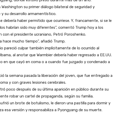
Washington su primer diálogo bilateral de seguridad y
 y su desarrollo armamentístico.
e debería haber permitido que ocurriese. Y, francamente, si se le
ados habrían sido muy diferentes”, comentó Trump hoy a los
ión con el presidente ucraniano, Petró Poroshenko.
asa hace mucho tiempo”, añadió Trump.
 pareció culpar también implícitamente de lo ocurrido al
Obama, al anotar que Warmbier debería haber regresado a EE.UU.
mento en que cayó en coma o a cuando fue juzgado y condenado a
ció la semana pasada la liberación del joven, que fue entregado a
 coma y con graves lesiones cerebrales.
tró poco después de su última aparición en público durante su
nte robar un cartel de propaganda, según su familia.
frió un brote de botulismo, le dieron una pastilla para dormir y
aza esa versión y responsabiliza a Pyongyang de su muerte.