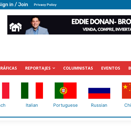
Sign in / Join
Privacy Policy
RÁFICAS
REPORTAJES
COLUMNISTAS
EVENTOS
nch
Italian
Portuguese
Russian
Ch