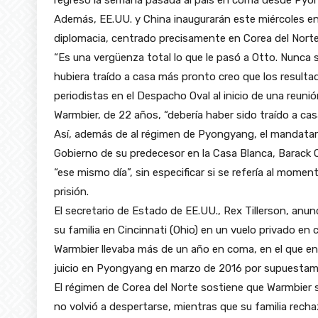
Además, EE.UU. y China inaugurarán este miércoles en 
diplomacia, centrado precisamente en Corea del Norte
“Es una vergüenza total lo que le pasó a Otto. Nunca s
hubiera traído a casa más pronto creo que los result
periodistas en el Despacho Oval al inicio de una reun
Warmbier, de 22 años, “debería haber sido traído a c
Así, además de al régimen de Pyongyang, el mandatario
Gobierno de su predecesor en la Casa Blanca, Barack 
“ese mismo día”, sin especificar si se refería al mo
prisión.
El secretario de Estado de EE.UU., Rex Tillerson, anun
su familia en Cincinnati (Ohio) en un vuelo privado en
Warmbier llevaba más de un año en coma, en el que en
juicio en Pyongyang en marzo de 2016 por supuestame
El régimen de Corea del Norte sostiene que Warmbier su
no volvió a despertarse, mientras que su familia rech