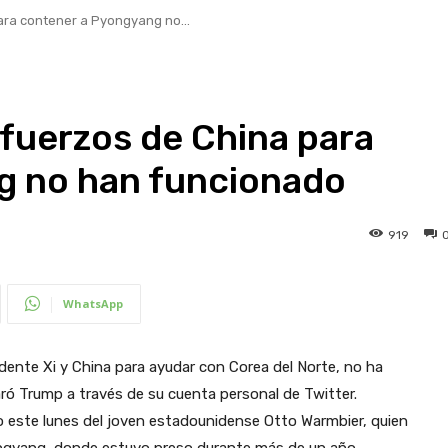
ara contener a Pyongyang no...
sfuerzos de China para
g no han funcionado
919
WhatsApp
ente Xi y China para ayudar con Corea del Norte, no ha
aró Trump a través de su cuenta personal de Twitter.
nto este lunes del joven estadounidense Otto Warmbier, quien
ngyang, donde estuvo preso durante más de un año.