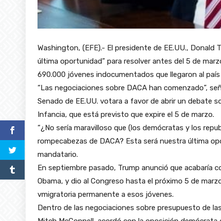
Washington, (EFE).- El presidente de EE.UU., Donald Tr
última oportunidad” para resolver antes del 5 de mar
690.000 jóvenes indocumentados que llegaron al país
“Las negociaciones sobre DACA han comenzado”, señal
Senado de EE.UU. votara a favor de abrir un debate so
Infancia, que está previsto que expire el 5 de marzo.
“¿No sería maravilloso que (los demócratas y los repub
rompecabezas de DACA? Esta será nuestra última opor
mandatario.
En septiembre pasado, Trump anunció que acabaría co
Obama, y dio al Congreso hasta el próximo 5 de marzo
vmigratoria permanente a esos jóvenes.
Dentro de las negociaciones sobre presupuesto de las 