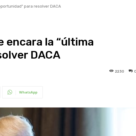
 oportunidad" para resolver DACA
 encara la “última
solver DACA
2230
WhatsApp