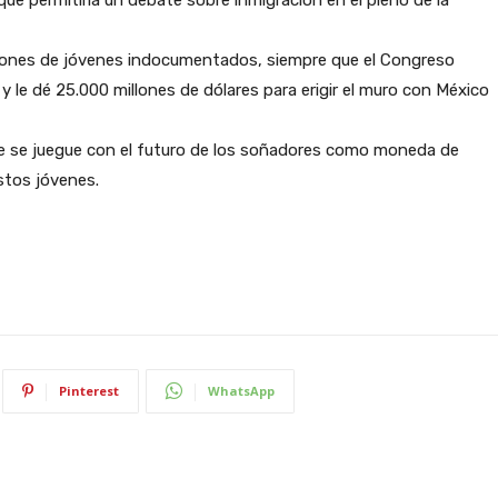
e permitiría un debate sobre inmigración en el pleno de la
millones de jóvenes indocumentados, siempre que el Congreso
y le dé 25.000 millones de dólares para erigir el muro con México
ue se juegue con el futuro de los soñadores como moneda de
stos jóvenes.
Pinterest
WhatsApp