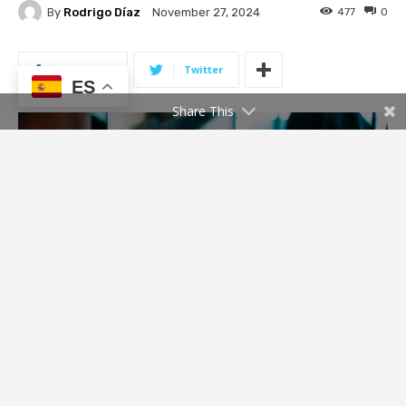
ES
Share This