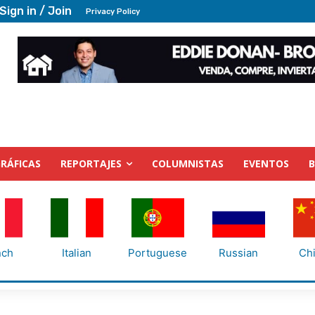
Sign in / Join
Privacy Policy
RÁFICAS
REPORTAJES
COLUMNISTAS
EVENTOS
nch
Italian
Portuguese
Russian
Ch