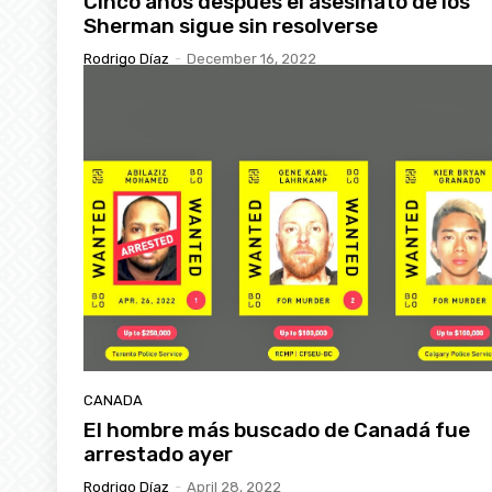
Cinco años después el asesinato de los
Sherman sigue sin resolverse
Rodrigo Díaz
-
December 16, 2022
CANADA
El hombre más buscado de Canadá fue
arrestado ayer
Rodrigo Díaz
-
April 28, 2022