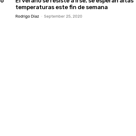
lo
El verano se resiste a irse, se esperan altas
temperaturas este fin de semana
Rodrigo Díaz
-
September 25, 2020