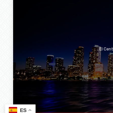
El Cen
ES