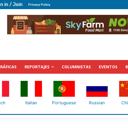
n in / Join
Privacy Policy
RÁFICAS
REPORTAJES
COLUMNISTAS
EVENTOS
nch
Italian
Portuguese
Russian
Ch