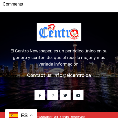
Comments
El Centro Newspaper, es un periódico único en su
género y contenido, que ofrece la mejor y más
variada información.
Contact us:
info@elcentro.ca
ES
© 2023 El Centro Newspaper. All Rights Reserved.