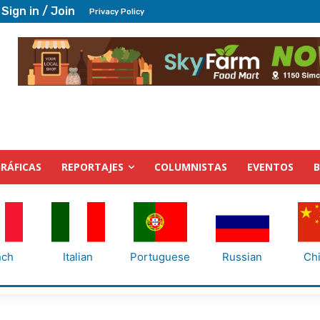
Sign in / Join
Privacy Policy
RÁFICAS
REPORTAJES
COLUMNISTAS
EVENTOS
nch
Italian
Portuguese
Russian
Ch