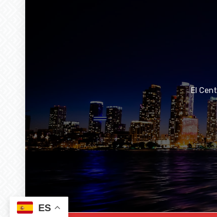
El Cen
ES