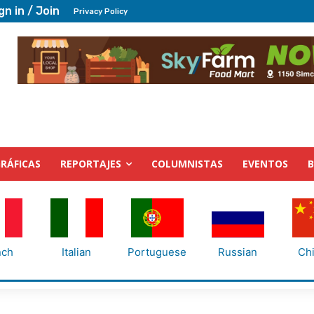
gn in / Join
Privacy Policy
RÁFICAS
REPORTAJES
COLUMNISTAS
EVENTOS
nch
Italian
Portuguese
Russian
Ch