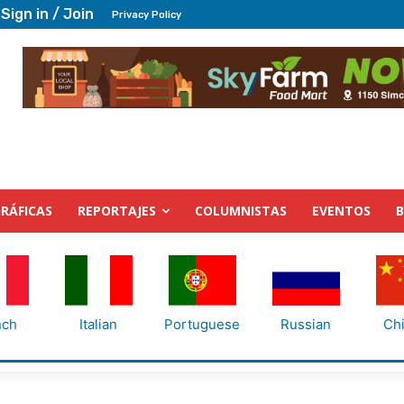
Sign in / Join
Privacy Policy
RÁFICAS
REPORTAJES
COLUMNISTAS
EVENTOS
nch
Italian
Portuguese
Russian
Ch