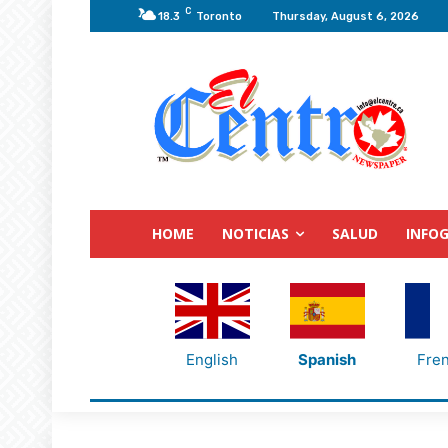
C
18.3
Toronto
Thursday, August 6, 2026
HOME
NOTICIAS
SALUD
INFOG
English
Spanish
Fre