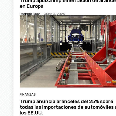
Trump aplaza implementación de arance
en Europa
Rodrigo Díaz
-
June 3, 2025
FINANZAS
Trump anuncia aranceles del 25% sobre
todas las importaciones de automóviles 
los EE.UU.