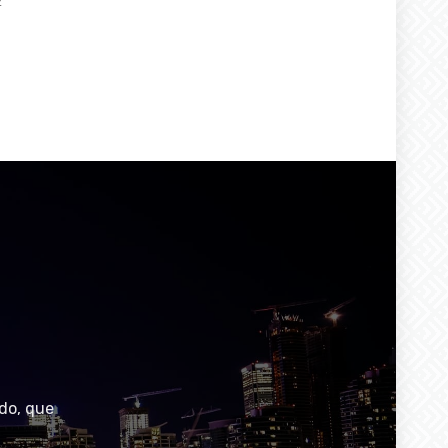
2
do, que