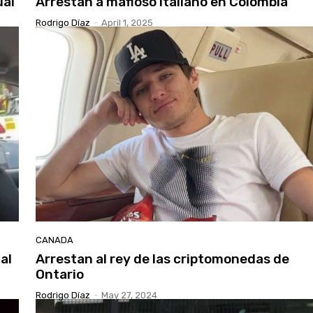
ual
Arrestan a mafioso italiano en Colombia
Rodrigo Díaz
-
April 1, 2025
CANADA
al
Arrestan al rey de las criptomonedas de
Ontario
Rodrigo Díaz
-
May 27, 2024