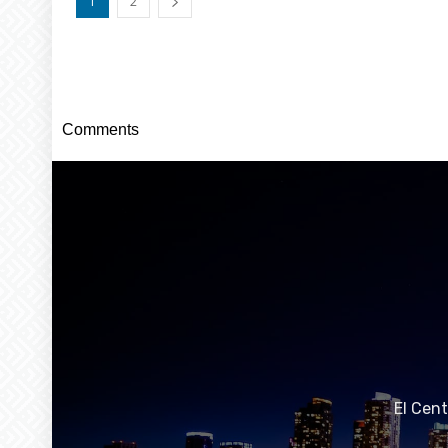
1
2
Comments
El Cen