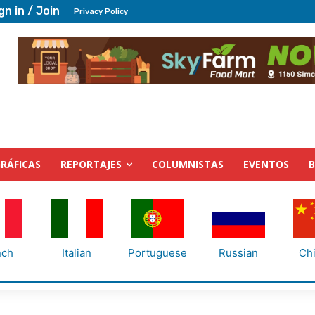
gn in / Join
Privacy Policy
RÁFICAS
REPORTAJES
COLUMNISTAS
EVENTOS
nch
Italian
Portuguese
Russian
Ch