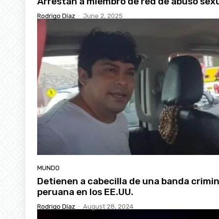
Arrestan a miembro de red de abuso sex
Rodrigo Díaz
-
June 2, 2025
MUNDO
Detienen a cabecilla de una banda crimin
peruana en los EE.UU.
Rodrigo Díaz
-
August 28, 2024