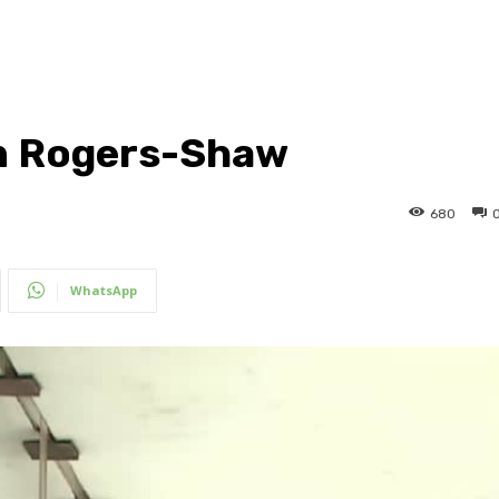
ón Rogers-Shaw
680
WhatsApp