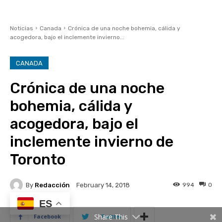
ES
Share This