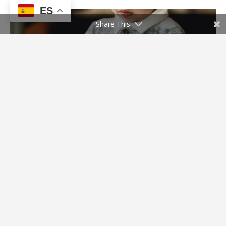
ES
Share This