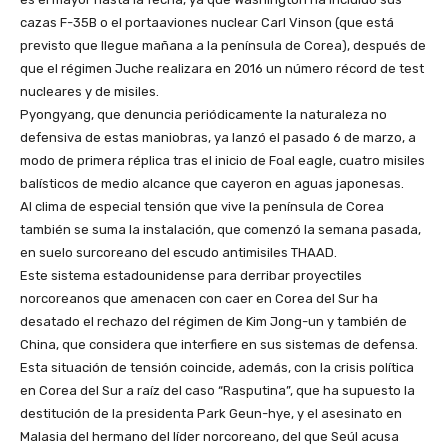
cazas F-35B o el portaaviones nuclear Carl Vinson (que está
previsto que llegue mañana a la península de Corea), después de
que el régimen Juche realizara en 2016 un número récord de test
nucleares y de misiles.
Pyongyang, que denuncia periódicamente la naturaleza no
defensiva de estas maniobras, ya lanzó el pasado 6 de marzo, a
modo de primera réplica tras el inicio de Foal eagle, cuatro misiles
balísticos de medio alcance que cayeron en aguas japonesas.
Al clima de especial tensión que vive la península de Corea
también se suma la instalación, que comenzó la semana pasada,
en suelo surcoreano del escudo antimisiles THAAD.
Este sistema estadounidense para derribar proyectiles
norcoreanos que amenacen con caer en Corea del Sur ha
desatado el rechazo del régimen de Kim Jong-un y también de
China, que considera que interfiere en sus sistemas de defensa.
Esta situación de tensión coincide, además, con la crisis política
en Corea del Sur a raíz del caso “Rasputina”, que ha supuesto la
destitución de la presidenta Park Geun-hye, y el asesinato en
Malasia del hermano del líder norcoreano, del que Seúl acusa