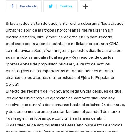
Facebook
Twitter
Si los aliados tratan de quebrantar dicha soberanía “los ataques
ultraprecisos” de las tropas norcoreanas “se realizarán sin
piedad en tierra, aire, y mar”, se advirtió en un comunicado
publicado por la agencia estatal de noticias norcoreana KCNA.
La nota avisa a Seúl y Washington, que estos días llevan a cabo
sus maniobras anuales Foal eagle y Key resolve, de que los
“portaaviones de propulsión nuclear y el resto de activos
estratégicos de los imperialistas estadounidenses están al
alcance de los ataques ultraprecisos del Ejército Popular de
Corea”.
El texto del régimen de Pyongyang llega un día después de que
los aliados iniciaran sus ejercicios de combate simulado Key
resolve, que durarán dos semanas hasta el próximo 24 de marzo,
y de que comenzaran a ejecutar también el pasado 1 de marzo
Foal eagle, maniobras que concluirán a finales de abril.
El despliegue de activos militares este año para estos ejercicios
es el mayor hasta la fecha, ya que Washington ha incluido sus