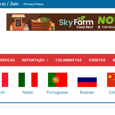
 in / Join
Privacy Policy
RÁFICAS
REPORTAJES
COLUMNISTAS
EVENTOS
nch
Italian
Portuguese
Russian
Ch