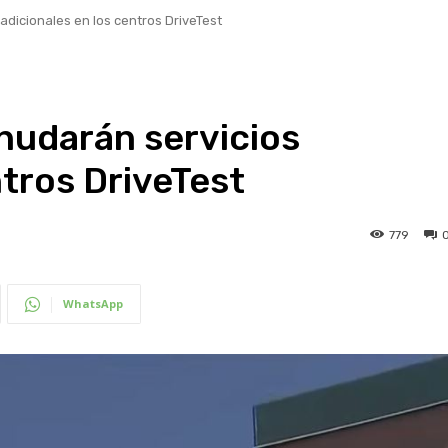
dicionales en los centros DriveTest
nudarán servicios
ntros DriveTest
779
WhatsApp