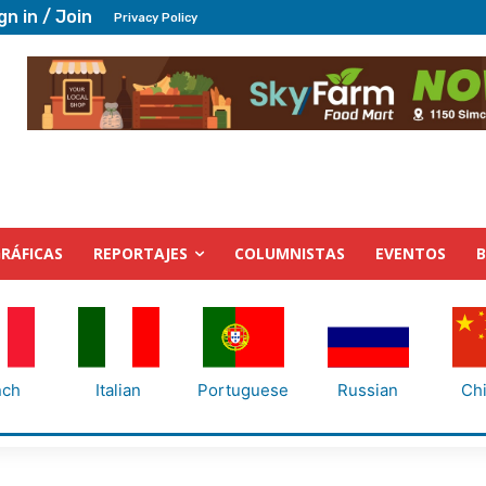
gn in / Join
Privacy Policy
RÁFICAS
REPORTAJES
COLUMNISTAS
EVENTOS
nch
Italian
Portuguese
Russian
Ch