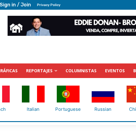
Sign in / Join
Privacy Policy
RÁFICAS
REPORTAJES
COLUMNISTAS
EVENTOS
nch
Italian
Portuguese
Russian
Ch