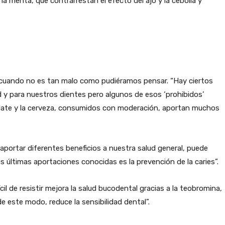
y la menta, que contrarrestan el efecto del ajo y la cebolla y
 cuando no es tan malo como pudiéramos pensar. “Hay ciertos
d y para nuestros dientes pero algunos de esos ‘prohibidos’
colate y la cerveza, consumidos con moderación, aportan muchos
 aportar diferentes beneficios a nuestra salud general, puede
s últimas aportaciones conocidas es la prevención de la caries”.
il de resistir mejora la salud bucodental gracias a la teobromina,
e este modo, reduce la sensibilidad dental”.