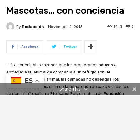
ES
Share This