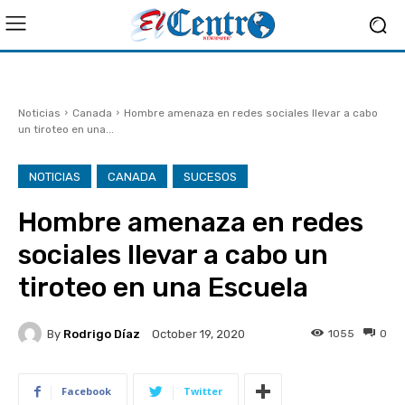
Noticias
Canada
Hombre amenaza en redes sociales llevar a cabo
un tiroteo en una...
NOTICIAS
CANADA
SUCESOS
Hombre amenaza en redes
sociales llevar a cabo un
tiroteo en una Escuela
By
Rodrigo Díaz
1055
0
October 19, 2020
Facebook
Twitter