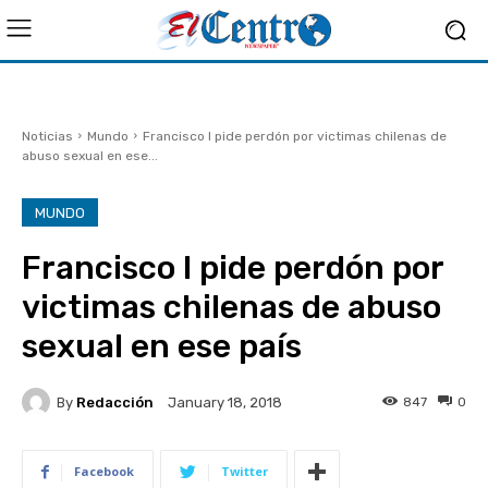
Noticias
Mundo
Francisco I pide perdón por victimas chilenas de
abuso sexual en ese...
MUNDO
Francisco I pide perdón por
victimas chilenas de abuso
sexual en ese país
By
Redacción
847
0
January 18, 2018
Facebook
Twitter