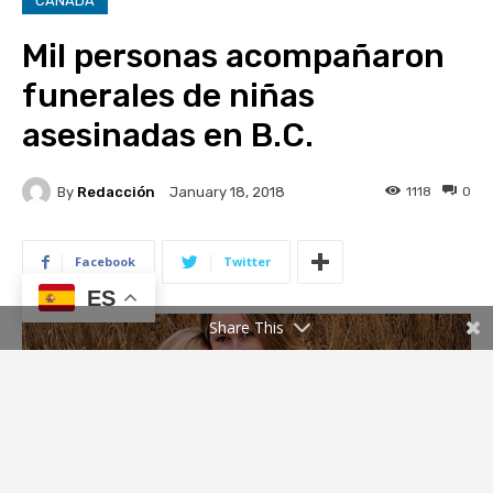
ES
Share This