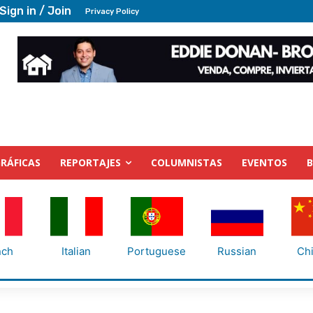
Sign in / Join
Privacy Policy
RÁFICAS
REPORTAJES
COLUMNISTAS
EVENTOS
nch
Italian
Portuguese
Russian
Ch