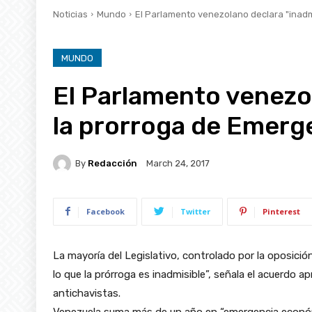
Noticias
Mundo
El Parlamento venezolano declara "inad
MUNDO
El Parlamento venezol
la prorroga de Emer
By
Redacción
March 24, 2017
Facebook
Twitter
Pinterest
La mayoría del Legislativo, controlado por la oposició
lo que la prórroga es inadmisible”, señala el acuerdo a
antichavistas.
Venezuela suma más de un año en “emergencia económic