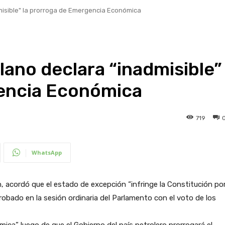
misible" la prorroga de Emergencia Económica
ano declara “inadmisible”
gencia Económica
719
WhatsApp
n, acordó que el estado de excepción “infringe la Constitución po
probado en la sesión ordinaria del Parlamento con el voto de los
a” luego de que el Gobierno del país petrolero prorrogará el