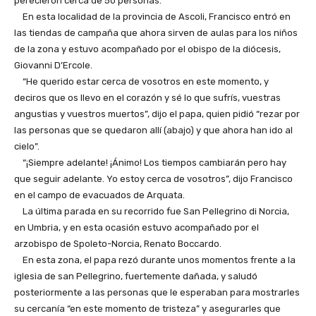
perecieron cerca de 50 personas.
En esta localidad de la provincia de Ascoli, Francisco entró en
las tiendas de campaña que ahora sirven de aulas para los niños
de la zona y estuvo acompañado por el obispo de la diócesis,
Giovanni D’Ercole.
“He querido estar cerca de vosotros en este momento, y
deciros que os llevo en el corazón y sé lo que sufrís, vuestras
angustias y vuestros muertos”, dijo el papa, quien pidió “rezar por
las personas que se quedaron allí (abajo) y que ahora han ido al
cielo”.
“¡Siempre adelante! ¡Ánimo! Los tiempos cambiarán pero hay
que seguir adelante. Yo estoy cerca de vosotros”, dijo Francisco
en el campo de evacuados de Arquata.
La última parada en su recorrido fue San Pellegrino di Norcia,
en Umbria, y en esta ocasión estuvo acompañado por el
arzobispo de Spoleto-Norcia, Renato Boccardo.
En esta zona, el papa rezó durante unos momentos frente a la
iglesia de san Pellegrino, fuertemente dañada, y saludó
posteriormente a las personas que le esperaban para mostrarles
su cercanía “en este momento de tristeza” y asegurarles que