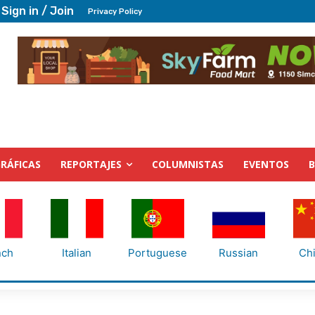
Sign in / Join
Privacy Policy
RÁFICAS
REPORTAJES
COLUMNISTAS
EVENTOS
nch
Italian
Portuguese
Russian
Ch