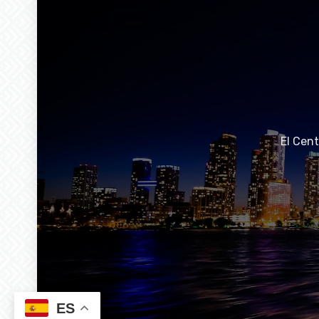
El Cen
ES