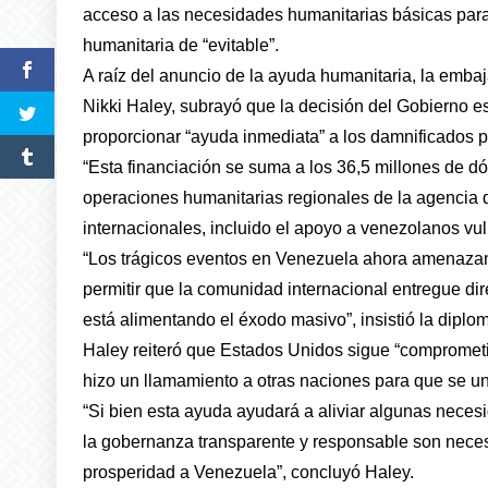
acceso a las necesidades humanitarias básicas para e
humanitaria de “evitable”.
A raíz del anuncio de la ayuda humanitaria, la emb
Nikki Haley, subrayó que la decisión del Gobierno 
proporcionar “ayuda inmediata” a los damnificados po
“Esta financiación se suma a los 36,5 millones de d
operaciones humanitarias regionales de la agencia 
internacionales, incluido el apoyo a venezolanos vu
“Los trágicos eventos en Venezuela ahora amenazan l
permitir que la comunidad internacional entregue di
está alimentando el éxodo masivo”, insistió la diplom
Haley reiteró que Estados Unidos sigue “comprometi
hizo un llamamiento a otras naciones para que se u
“Si bien esta ayuda ayudará a aliviar algunas necesi
la gobernanza transparente y responsable son neces
prosperidad a Venezuela”, concluyó Haley.