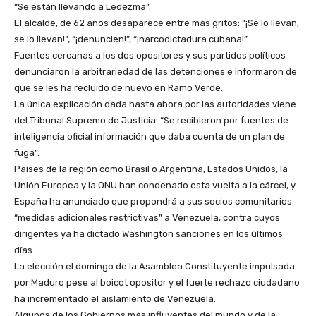
“Se están llevando a Ledezma”.
El alcalde, de 62 años desaparece entre más gritos: “¡Se lo llevan,
se lo llevan!”, “¡denuncien!”, “¡narcodictadura cubana!”.
Fuentes cercanas a los dos opositores y sus partidos políticos
denunciaron la arbitrariedad de las detenciones e informaron de
que se les ha recluido de nuevo en Ramo Verde.
La única explicación dada hasta ahora por las autoridades viene
del Tribunal Supremo de Justicia: “Se recibieron por fuentes de
inteligencia oficial información que daba cuenta de un plan de
fuga”.
Países de la región como Brasil o Argentina, Estados Unidos, la
Unión Europea y la ONU han condenado esta vuelta a la cárcel, y
España ha anunciado que propondrá a sus socios comunitarios
“medidas adicionales restrictivas” a Venezuela, contra cuyos
dirigentes ya ha dictado Washington sanciones en los últimos
días.
La elección el domingo de la Asamblea Constituyente impulsada
por Maduro pese al boicot opositor y el fuerte rechazo ciudadano
ha incrementado el aislamiento de Venezuela.
Algunos de los Gobiernos más influyentes del mundo y de la