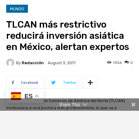
ES
Share This