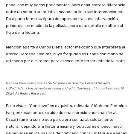
papel con muy pocos parlamentos, pero demuestra la diferencia
entre un actor a un artista, sacando brillo a sus intervenciones.
De alguna forma su figura desaparece tras una intervención
primordial en medio de la película, pero este detalle no altera el
flujo de la historia.
Mención aparte a Carlos Diehz, actor mexicano que interpreta al
etéreo Cardenal Benítez, cuya fragilidad es usada con mano de
artesano por el director para el excelente tercer acto de la cinta.
Isabella Rossellini stars as Sister Agnes in director Edward Berger’s
CONCLAVE, a Focus Features release. Credit: Courtesy of Focus Features. ©
2024 All Rights Reserved.
En lo visual, “Cónclave” es exquisita, refinada. Stéphane Fontaine
(vergonzosamente excluido de una merecida nominación al
Oscar) ilumina con lo que pareciera ser luz absolutamente
natural, dejando a la historia misma y los actores el peso mayor
de moverse en los pasillos del Vaticano con la luz tenue y a veces