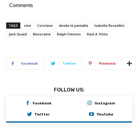
Comments
TAGS
cine
Conclave
desde la pantalla
Isabella Rossellini
Jack Quaid
Novocaine
Ralph Fiennes
Raúl A Pinto
Facebook
Twitter
Pinterest
FOLLOW US:
Facebook
Instagram
Twitter
Youtube