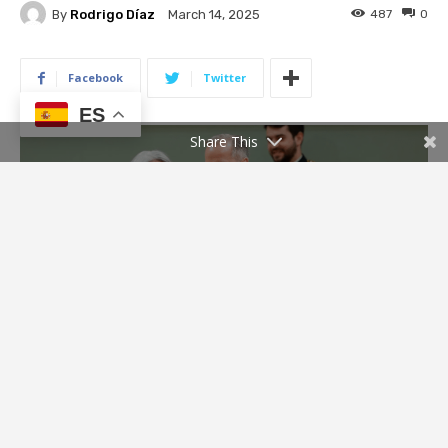
ES
Share This