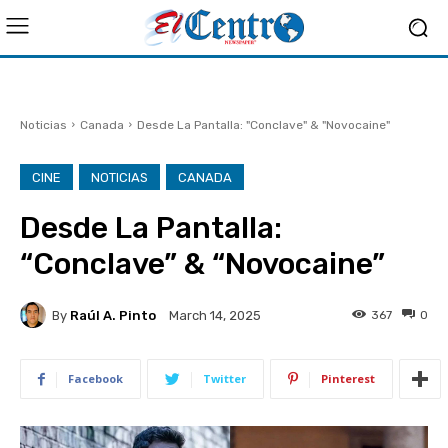
Noticias
Canada
Desde La Pantalla: "Conclave" & "Novocaine"
CINE
NOTICIAS
CANADA
Desde La Pantalla:
“Conclave” & “Novocaine”
By
Raúl A. Pinto
367
0
March 14, 2025
Facebook
Twitter
Pinterest