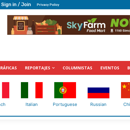
Sign in / Join
Privacy Policy
RÁFICAS
REPORTAJES
COLUMNISTAS
EVENTOS
nch
Italian
Portuguese
Russian
Ch