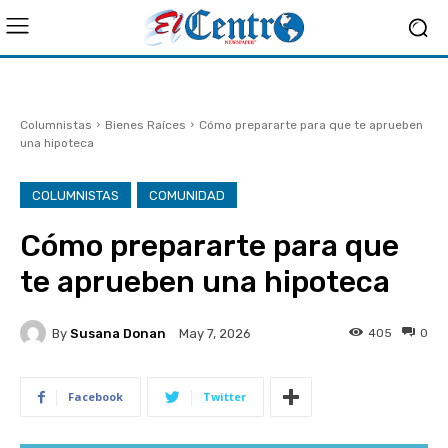
Columnistas
Bienes Raíces
Cómo prepararte para que te aprueben
una hipoteca
COLUMNISTAS
COMUNIDAD
Cómo prepararte para que
te aprueben una hipoteca
By
Susana Donan
405
0
May 7, 2026
Facebook
Twitter