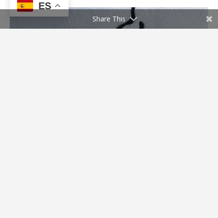
ES
Share This