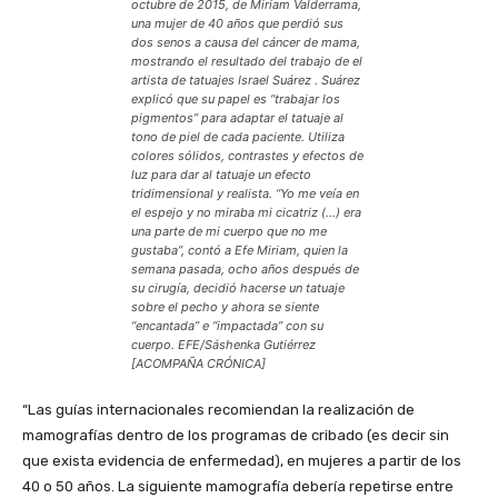
octubre de 2015, de Miriam Valderrama,
una mujer de 40 años que perdió sus
dos senos a causa del cáncer de mama,
mostrando el resultado del trabajo de el
artista de tatuajes Israel Suárez . Suárez
explicó que su papel es “trabajar los
pigmentos” para adaptar el tatuaje al
tono de piel de cada paciente. Utiliza
colores sólidos, contrastes y efectos de
luz para dar al tatuaje un efecto
tridimensional y realista. “Yo me veía en
el espejo y no miraba mi cicatriz (…) era
una parte de mi cuerpo que no me
gustaba”, contó a Efe Miriam, quien la
semana pasada, ocho años después de
su cirugía, decidió hacerse un tatuaje
sobre el pecho y ahora se siente
“encantada” e “impactada” con su
cuerpo. EFE/Sáshenka Gutiérrez
[ACOMPAÑA CRÓNICA]
“Las guías internacionales recomiendan la realización de
mamografías dentro de los programas de cribado (es decir sin
que exista evidencia de enfermedad), en mujeres a partir de los
40 o 50 años. La siguiente mamografía debería repetirse entre