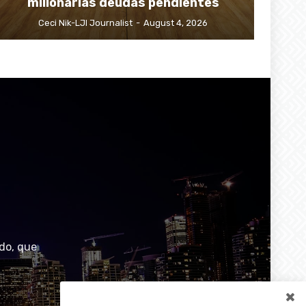
millonarias deudas pendientes
Ceci Nik-LJI Journalist
-
August 4, 2026
do, que