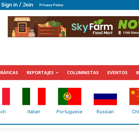
Sign in / Join
Privacy Policy
RÁFICAS
REPORTAJES
COLUMNISTAS
EVENTOS
nch
Italian
Portuguese
Russian
Ch