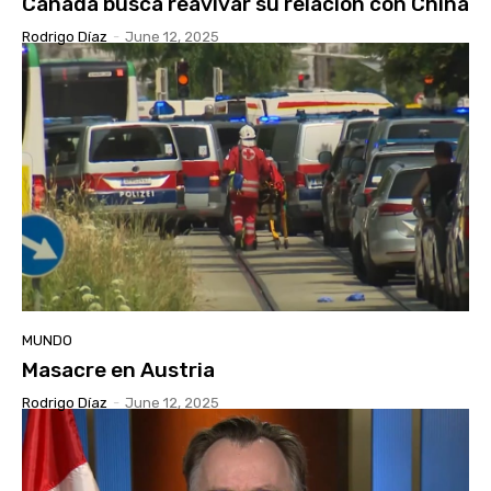
Canadá busca reavivar su relación con China
Rodrigo Díaz
-
June 12, 2025
MUNDO
Masacre en Austria
Rodrigo Díaz
-
June 12, 2025