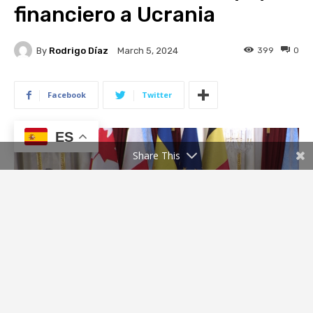
ES
Share This