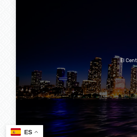
El Cen
ES