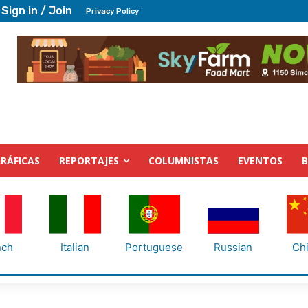
Sign in / Join
Privacy Policy
RÁFICAS
REPORTAJES
COLUMNISTAS
EVENTOS
nch
Italian
Portuguese
Russian
Ch