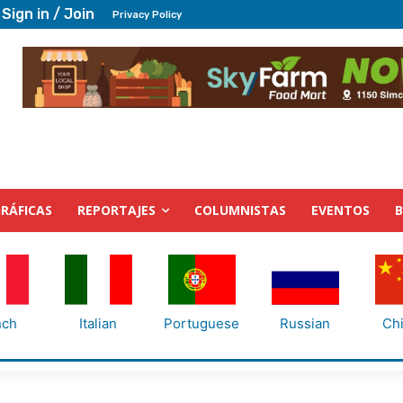
Sign in / Join
Privacy Policy
RÁFICAS
REPORTAJES
COLUMNISTAS
EVENTOS
nch
Italian
Portuguese
Russian
Ch