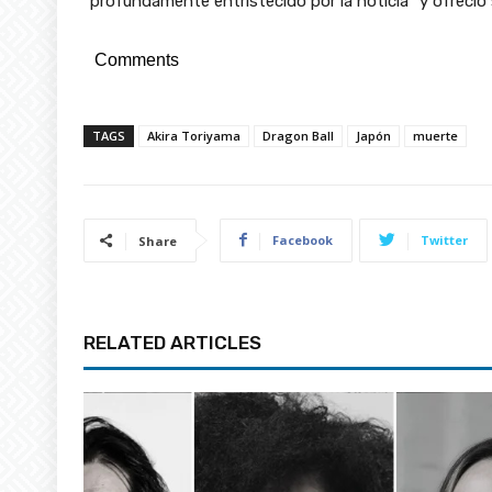
“profundamente entristecido por la noticia” y ofreció s
Comments
TAGS
Akira Toriyama
Dragon Ball
Japón
muerte
Facebook
Twitter
Share
RELATED ARTICLES