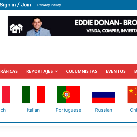
Sign in / Join
Privacy Policy
RÁFICAS
REPORTAJES
COLUMNISTAS
EVENTOS
nch
Italian
Portuguese
Russian
Ch