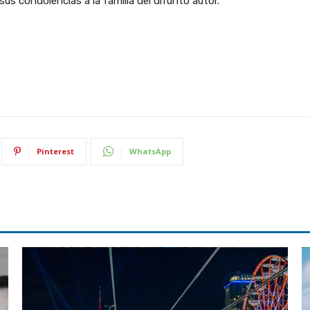
us condolencias a la familia del difunto autor.
Pinterest
WhatsApp