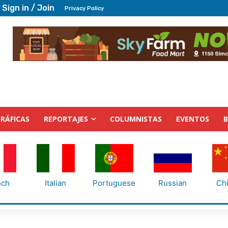
Sign in / Join
Privacy Policy
RÁFICAS
REPORTAJES
COLUMNISTAS
EVENTOS
nch
Italian
Portuguese
Russian
Ch