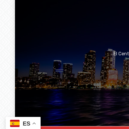
El Cen
ES