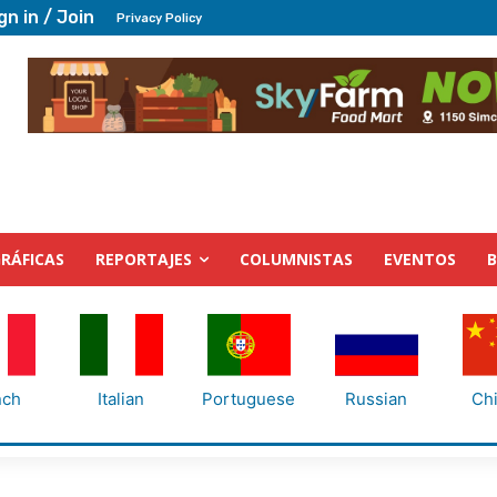
gn in / Join
Privacy Policy
RÁFICAS
REPORTAJES
COLUMNISTAS
EVENTOS
nch
Italian
Portuguese
Russian
Ch