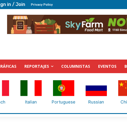
ign in / Join
Privacy Policy
RÁFICAS
REPORTAJES
COLUMNISTAS
EVENTOS
nch
Italian
Portuguese
Russian
Ch