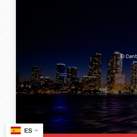
El Cen
ES